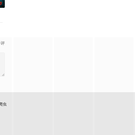
0
生活的照屋踊，憧憬舞蹈学校的丽莎，开始了舞蹈生涯。朱音为了支撑家数在酒
起离奇的神像杀人事件，勘案过程中，牵引出“婴胎报仇”，“娘娘索命”等一连
影评
爬虫