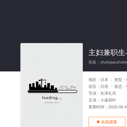
主妇兼职生
别名：zhufujianzhishe
地区：
日本
类型：
语言：
日语
状态：
导演：
矢泽礼司
主演：
小凑四叶
更新时间：
2026-06-
在线观看
