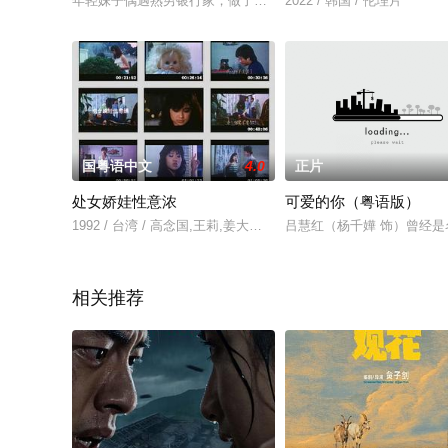
年轻妹子偶遇熟男银行家，做了后者的情妇。他送了她一套皮装，
2022 / 韩国 / 伦理片
国粤语中文
4.0
正片
处女娇娃性意浓
可爱的你（粤语版）
1992 / 台湾 / 高念国,王莉,姜大川,赵莎
吕慧红（杨千嬅 饰）曾经
相关推荐