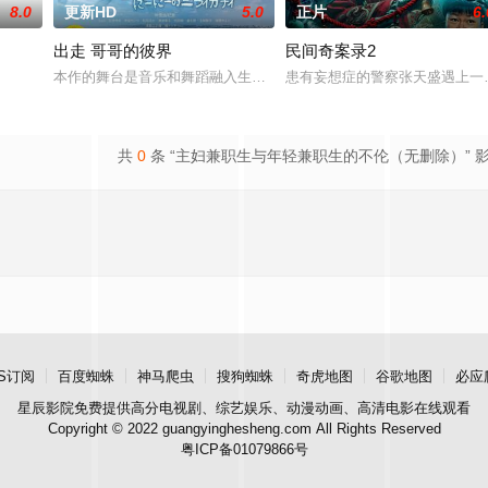
8.0
更新HD
5.0
正片
6.
出走 哥哥的彼界
民间奇案录2
本作的舞台是音乐和舞蹈融入生活的冲绳。与母亲朱音、妹妹舞一起
患有妄想症的警察张天盛遇上一
共
0
条 “主妇兼职生与年轻兼职生的不伦（无删除）” 
S订阅
百度蜘蛛
神马爬虫
搜狗蜘蛛
奇虎地图
谷歌地图
必应
星辰影院
免费提供高分电视剧、综艺娱乐、动漫动画、高清电影在线观看
Copyright © 2022 guangyinghesheng.com All Rights Reserved
粤ICP备01079866号