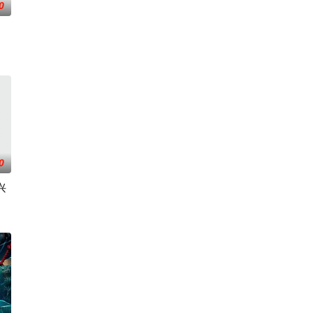
0
、无私
被认可的才华。他们来自不同的地方，却有一
陨灭，悍匪携枪遁入茫茫戈壁。刑警杨志刚凭现场足迹与痕迹精准锁凶，追凶途中
0
兴
城市寻找自己的一处立足之地。在这样一个充满快节奏、充满利益的城市，子风