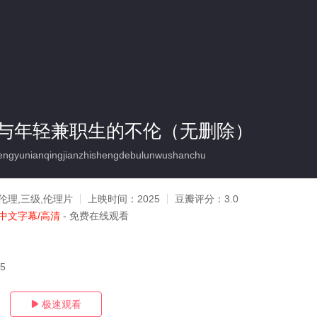
与年轻兼职生的不伦（无删除）
ngyunianqingjianzhishengdebulunwushanchu
伦理,三级,伦理片
上映时间：
2025
豆瓣评分：
3.0
中文字幕/高清
- 免费在线观看
05
极速观看
