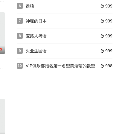
。E
饰）从情人乔迪那里听来了摄影师埃米利奥（Leona
一个聪明、英俊的大学教授，但是他有个让人羡慕的烦恼：在课堂上、课堂外，
诱狼
999
6

神秘的日本
999
7

麦路人粤语
999
8

0
失业生国语
999
9

VIP俱乐部指名第一名望美淫荡的欲望
998
10

满的两人即将迎来他们的十周年结婚纪念日
，《卖春防止法》将正式实行，往日喧嚣的花街终将退出历史舞台。公子（芹明
说集改变，描写了在欲望与伦理之间挣扎的人的生活百态，由著名导演广木隆