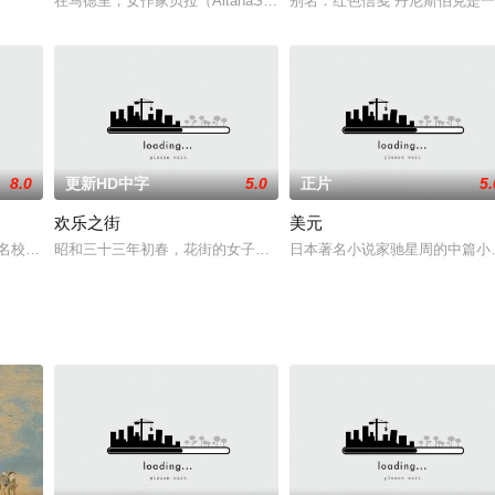
给自己一把手枪。某天他向她提出一笔百万美金的“交易”。她决定令他信守承诺
在马德里，女作家贝拉（AitanaSaacute;nchez-Gijoacute;n
别名：红色信笺 丹尼斯伯克是
8.0
更新HD中字
5.0
正片
5.
欢乐之街
美元
是名校校长，和丈夫谢永东（古天乐 饰）结婚多年，感情依然恩爱如初，幸福美
昭和三十三年初春，花街的女子即将迎来他们的最后时刻。是年4月
日本著名小说家驰星周的中篇小