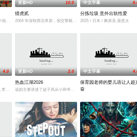
2.0
更新HD
10.0
中文字幕
8.
猎虎贰
分拣垃圾 意外出轨性爱
以年轻化、科技化的光影语言活化红色记忆，生动诠释了“艰苦创业、奋发图强
木他们毕业于同一所大学。他们和很多年轻人一样，自以为是，敏感错弱，没有
2004 年深秋西北草原，假交警截停铜矿押运车，炸药破箱、两命
2025 / 日本 / 舞原圣,葵悠太
4.0
更新HD
2.0
中文字幕
4.
热血江湖2026
保育园老师的婴儿语让人超
奋
,秀贤,李恩美,韩石峰,闵道允,尚斗,尹江善
该剧主要讲述了赵子风从小和爷爷在乡下习武，长大后从乡野来到大
2025 / 日本 / 白木由子