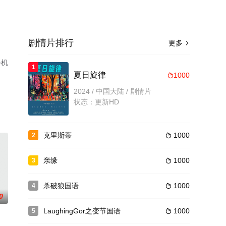
剧情片排行
更多

手机
1
夏日旋律
1000

2024 / 中国大陆 / 剧情片
状态：更新HD
克里斯蒂
1000
2

亲缘
1000
3

杀破狼国语
1000
4

0
LaughingGor之变节国语
1000
5
