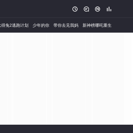




比得兔2逃跑计划
少年的你
带你去见我妈
新神榜哪吒重生