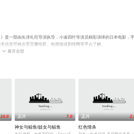
）》是一部由矢泽礼司导演执导，小凑四叶等演员精彩演绎的日本电影，
相关信息可移步至豆瓣电影、电视猫或剧情网等平台了解。
展开全部

10.0
正片
7.0
正片
2.
神女与鲸鱼/妓女与鲸鱼
红色情杀