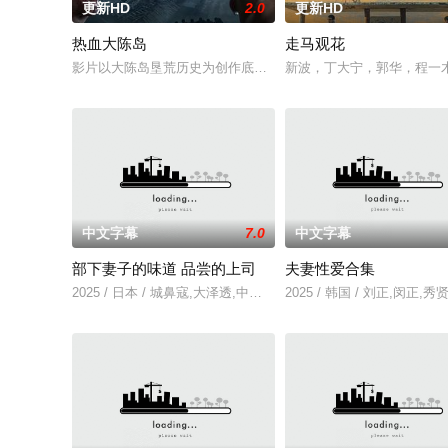
更新HD
2.0
更新HD
热血大陈岛
走马观花
影片以大陈岛垦荒历史为创作底色，在尊重历史真实性的前提下，
新波，丁大宁，郭华，程一
中文字幕
7.0
中文字幕
部下妻子的味道 品尝的上司
夫妻性爱合集
2025 / 日本 / 城鼻寇,大泽透,中山健二
2025 / 韩国 / 刘正,闵正