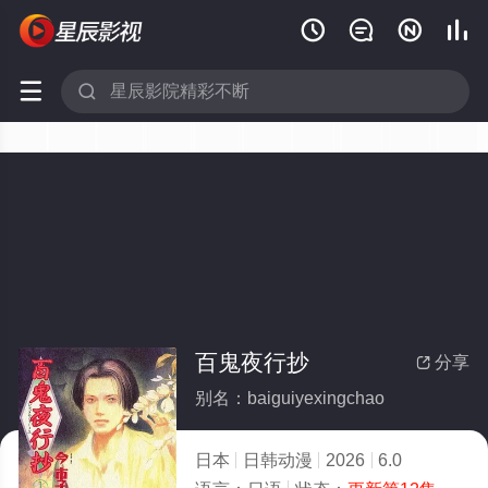






百鬼夜行抄
分享

别名：baiguiyexingchao
日本
日韩动漫
2026
6.0