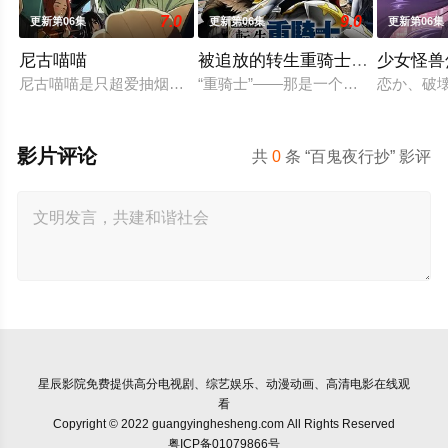
7.0
9.0
更新第06集
更新第06集
更新第06集
尼古喵喵
被追放的转生重骑士用游戏知识
少女怪兽
尼古喵喵是只超爱抽烟的废物兽人！因为缺乏伦理与卫生观念，
“重骑士”——那是一个以防御为主，
恋か、破
影片评论
共
0
条 “百鬼夜行抄” 影评
星辰影院
免费提供高分电视剧、综艺娱乐、动漫动画、高清电影在线观
看
Copyright © 2022 guangyinghesheng.com All Rights Reserved
粤ICP备01079866号