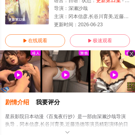
语言：
日语
状态：
更新第12集
- 免费在线观看
导演：
深濑沙哉
主演：
冈本信彦,长谷川育美,近藤浩德
更新第12集
更新时间：
2026-06-23
在线观看
极速观看


剧情介绍
我要评分
星辰影院日本动漫《百鬼夜行抄》是一部由深濑沙哉导演
执导，冈本信彦,长谷川育美,近藤浩德等演员精彩演绎的日
本动漫，手机免费观看高清无删减完整版动漫全集就来星
