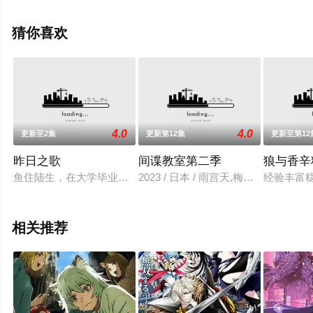
辰电影网，更多相关信息可移步至豆瓣动漫、电视猫或剧
情网等平台了解。
猜你喜欢
4.0
4.0
更新至2集
更新第12集
更新至第1
昨日之歌
间谍教室第二季
狼与香辛
鱼住陆生，在大学毕业後没有继续升学或找正式的工作，就开始
2023 / 日本 / 雨宫天,梅原裕一郎
经验丰富
相关推荐