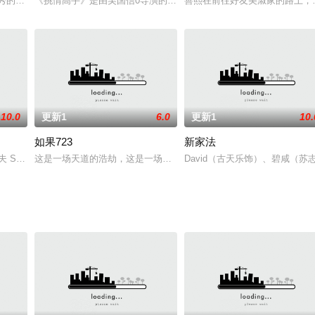
に裏切られた過去から、人を信じられず、恋もできないでいた。 「音楽さえあ
秀的学生，在他父亲的公司兼职，大胡子，穿着不起眼。在此之前，Motti Wolke
《挑情高手》是由吴国信0导演的台湾电影，演员，黄健群 王韦翔 米雪
善熙在前往好友美淑家的路上，
10.0
更新1
6.0
更新1
10.
如果723
新家法
并在他的头目被谋杀后接管了运营。他的贪婪导致他走上一条致命的破坏之路。
Sebastian Fr?sdorf 饰）是一个性格非常软弱的男人，遇事只会忍气吞
这是一场天道的浩劫，这是一场悲痛的记忆，一个大众永远无法忘怀的黑
David（古天乐饰）、碧咸（