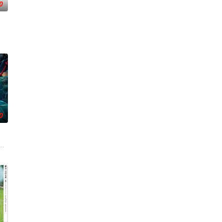
0
象
0
，在另一
安迪参战。首轮毒贩阿泰交易败露被廖爷
影的念头，在说服主编姚松、老乡韩战、二房东杨小强加入后，一路曲折式“
起离奇的神像杀人事件，勘案过程中，牵引出“婴胎报仇”，“娘娘索命”等一连