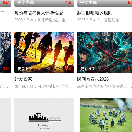
8.0
中文字幕
4.0
中文字幕
6.
洞口
每晚与隔壁男人怀孕性爱
翻白眼喷溅的股间
，牵引出“婴胎报仇”，“娘娘索命”等一连串妖异事件，张天盛虽被种种诡怪幻
2025 / 日本 / 舞原希里,佐川金二
2025 / 日本 / 二宫里江奈
3.0
更新HD
5.0
更新HD
5.
让爱回家
民间奇案录2026
孩，在追求爱情与理想的道路上历经的艰辛。男主人公曾被迫接受性向矫正治疗
王廖爷将携600余公斤毒品来云交易，火速成立“斩毒行动”专案组，借调警员
因机缘巧合，向现实妥协的导演朱达仁萌生拍一部《河南人在北京》电
患有妄想症的警察张天盛遇上一