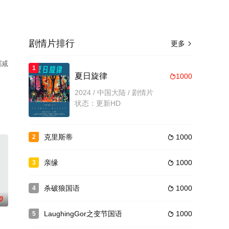
剧情片排行
更多

删减
1
夏日旋律
1000

2024 / 中国大陆 / 剧情片
状态：更新HD
克里斯蒂
1000
2

亲缘
1000
3

杀破狼国语
1000
4

0
LaughingGor之变节国语
1000
5
