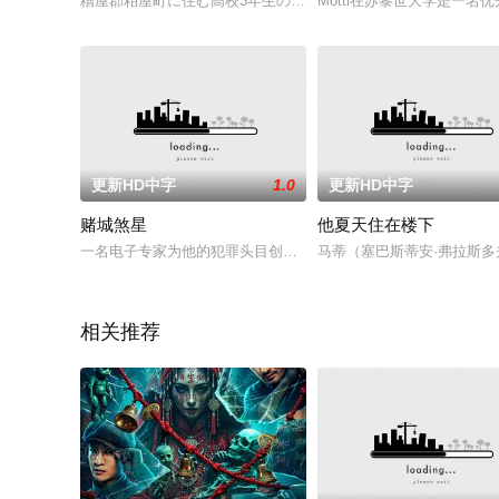
糟屋郡粕屋町に住む高校3年生の未来（ミキ）は、 恋人と友人
Motti在苏黎世大学是一名优
更新HD中字
1.0
更新HD中字
赌城煞星
他夏天住在楼下
一名电子专家为他的犯罪头目创建了一个巨大的博彩广播系统，
马蒂（塞巴斯蒂安·弗拉斯多夫 
相关推荐