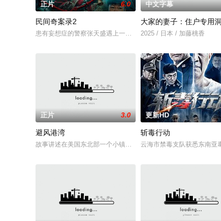
正片
6.0
中文字幕
民间奇案录2
大家的妻子：住户专用
患有妄想症的警察张天盛遇上一起离奇的神像杀人事件，勘案过程中
2025 / 日本 / 加藤桃香
正片
3.0
更新HD
避风港湾
斩毒行动
故事讲述在美国东北部一个小镇的农场，一个怀抱音乐理想的男
云海市禁毒支队获悉东南亚毒