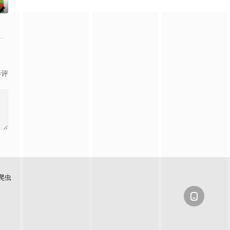
0
绕“废用身”——因瘫痪等原因已无恢复可能的四肢——的治疗方法，而一步步
影评
爬虫
