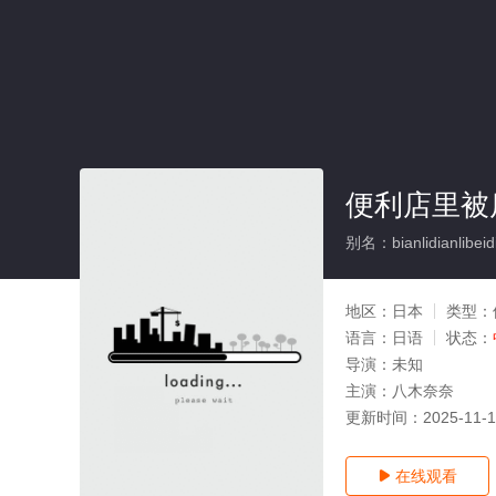
便利店里被
别名：bianlidianlibei
地区：
日本
类型：
语言：
日语
状态：
导演：
未知
主演：
八木奈奈
更新时间：
2025-11-
在线观看
