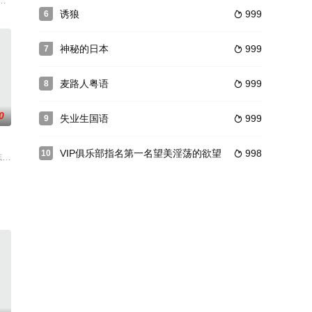
れば
nbruch总是很听他
 贺敏 林美伦等
惊讶地发现一个黑人男子在追她。原来这个黑人是她朋友的男友安迪。在与这
诱狼
999
6

神秘的日本
999
7

麦路人粤语
999
8

0
失业生国语
999
9

VIP俱乐部指名第一名望美淫荡的欲望
998
10

《赌城煞
声，毫无反抗意识。这年
色星期六—2011年7月23日。《如果723》主要以四个故事展开述说，
苏志威饰）、碧咸的妹妹阿Ann（杨恭如饰）、泉（李灿森饰）从小一起长大，四人