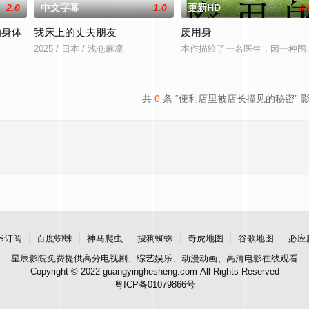
2.0
中文字幕
1.0
更新HD
4.
的身体
我床上的丈夫朋友
废用身
2025 / 日本 / 浅仓麻凛
本作描绘了一名医生，因一种围
共
0
条 “便利店里被店长撞见的秘密” 
S订阅
百度蜘蛛
神马爬虫
搜狗蜘蛛
奇虎地图
谷歌地图
必应
星辰影院
免费提供高分电视剧、综艺娱乐、动漫动画、高清电影在线观看
Copyright © 2022 guangyinghesheng.com All Rights Reserved
粤ICP备01079866号