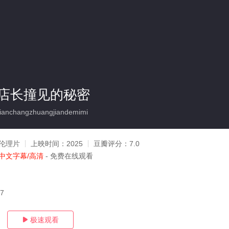
店长撞见的秘密
dianchangzhuangjiandemimi
伦理片
上映时间：
2025
豆瓣评分：
7.0
中文字幕/高清
- 免费在线观看
17
极速观看
