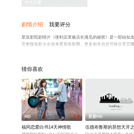
中文字幕
剧情介绍
我要评分
星辰影院剧情片《便利店里被店长撞见的秘密》是一部由知
完整版电影大全就来星辰电影网，更多相关信息可移步至豆
猜你喜欢
HD
2.0
更新HD
福冈恋爱白书14天神情歌
伍德布鲁斯的异想天开