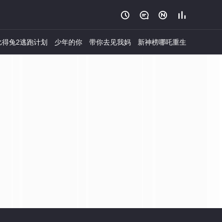




比得兔2逃跑计划
少年的你
带你去见我妈
新神榜哪吒重生