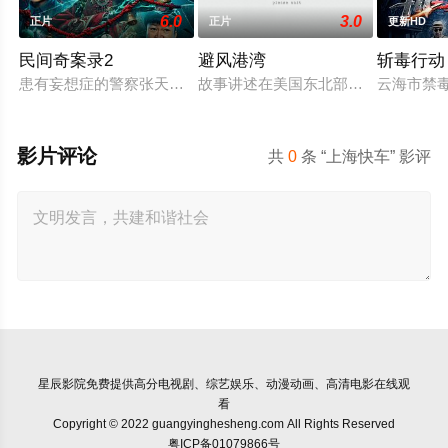
6.0
3.0
正片
正片
更新HD
民间奇案录2
避风港湾
斩毒行动
患有妄想症的警察张天盛遇上一起离奇的神像杀人事件，勘案过程
故事讲述在美国东北部一个小镇的农
云海市禁
影片评论
共
0
条 “上海快车” 影评
星辰影院
免费提供高分电视剧、综艺娱乐、动漫动画、高清电影在线观
看
Copyright © 2022 guangyinghesheng.com All Rights Reserved
粤ICP备01079866号