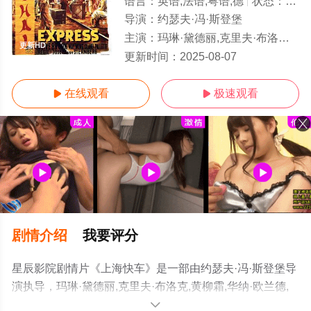
语言：
英语,法语,粤语,德
状态：
更新
导演：
约瑟夫·冯·斯登堡
主演：
玛琳·黛德丽,克里夫·布洛克,黄柳霜,华纳·欧兰德,尤金·佩里特,劳伦斯·格兰特,Louise
更新HD
更新时间：
2025-08-07
在线观看
极速观看


剧情介绍
我要评分
星辰影院剧情片《上海快车》是一部由约瑟夫·冯·斯登堡导
演执导，玛琳·黛德丽,克里夫·布洛克,黄柳霜,华纳·欧兰德,
尤金·佩里特,劳伦斯·格兰特,Louise,Closser,Hale,古斯塔夫·
