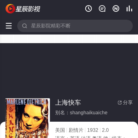






上海快车
分享

别名：shanghaikuaiche
美国
剧情片
1932
2.0