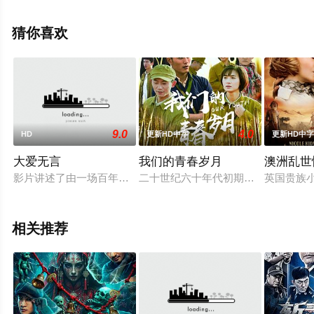
冯·赛费蒂茨,埃米尔·肖塔尔,George,Blagoi,李奥纳多·凯
瑞,George,等演员精彩演绎的美国电影，手机免费观看高清
猜你喜欢
无删减完整版电影大全就来星辰电影网，更多相关信息可
移步至豆瓣电影、电视猫或剧情网等平台了解。
9.0
4.0
HD
更新HD中字
更新HD中
大爱无言
我们的青春岁月
澳洲乱世
影片讲述了由一场百年不遇的特大洪水而引发的空前劫难，洪水
二十世纪六十年代初期，数万上海青
英国贵族小
相关推荐