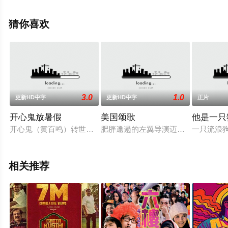
整版电影大全就来星辰电影网，更多相关信息可移步至豆
瓣电影、电视猫或剧情网等平台了解。
猜你喜欢
3.0
1.0
更新HD中字
更新HD中字
正片
开心鬼放暑假
美国颂歌
他是一只
开心鬼（黄百鸣）转世投胎，摇身变作某女子中学教师，在他班
肥胖邋遢的左翼导演迈克?马隆（Kevi
一只流浪狗
相关推荐