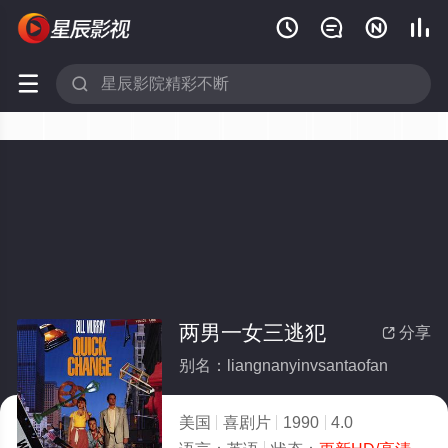






两男一女三逃犯
分享

别名：liangnanyinvsantaofan
美国
喜剧片
1990
4.0