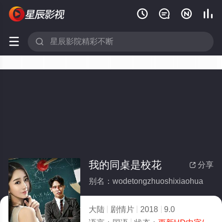






我的同桌是校花
分享

别名：wodetongzhuoshixiaohua
大陆
剧情片
2018
9.0