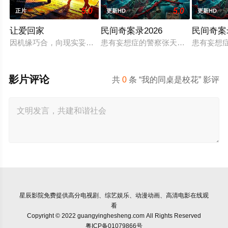
5.0
5.0
正片
更新HD
更新HD
让爱回家
民间奇案录2026
民间奇案
因机缘巧合，向现实妥协的导演朱达仁萌生拍一部《河南人在北
患有妄想症的警察张天盛遇上一起离奇
患有妄想
影片评论
共
0
条 “我的同桌是校花” 影评
星辰影院
免费提供高分电视剧、综艺娱乐、动漫动画、高清电影在线观
看
Copyright © 2022 guangyinghesheng.com All Rights Reserved
粤ICP备01079866号