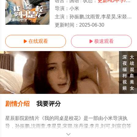
语言：
国语
状态：
更新HD中字/高清
导演：
小米
主演：
孙振鹏,沈雨萱,李星昊,宋燚,张丹濛,李月,刘可,刘宸启
更新HD中字
更新时间：
2025-06-30
在线观看
极速观看


剧情介绍
我要评分
星辰影院剧情片《我的同桌是校花》是一部由小米导演执
导，孙振鹏,沈雨萱,李星昊,宋燚,张丹濛,李月,刘可,刘宸启等
演员精彩演绎的大陆电影，手机免费观看高清无删减完整
