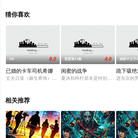
版电影大全就来星辰电影网，更多相关信息可移步至豆瓣
电影、电视猫或剧情网等平台了解。
猜你喜欢
8.0
4.0
HD
更新第23集
独家中文字
已婚的卡车司机希娜
闺蜜的战争
跪下吸绝
丈夫日菜（麻生希饰）和丈夫真司（佐藤佳弘饰）因无钱赔偿贷款
夏沐和梓柠原本是特别要好的闺蜜，
进东京的
相关推荐