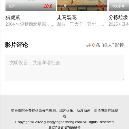
10.0
2.0
正片
正片
中文字幕
猎虎贰
走马观花
分拣垃圾
2004 年深秋西北草原，假交警截停铜矿押运车，炸药破箱、
新波，丁大宁，郭华，程一木他们毕
2025 / 
影片评论
共
0
条 “纸人” 影评
星辰影院
免费提供高分电视剧、综艺娱乐、动漫动画、高清电影在线观
看
Copyright © 2022 guangyinghesheng.com All Rights Reserved
粤ICP备01079866号