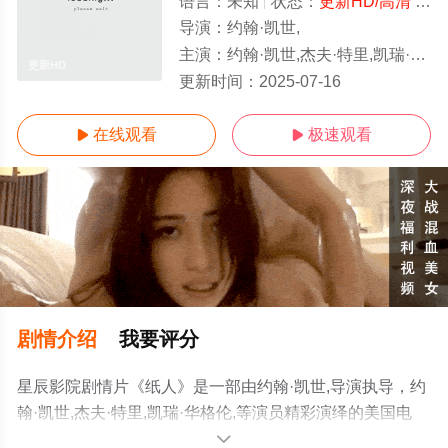
语言：
未知
状态：
更新HD/高清
- 免费在线观看
导演：
约翰·凯世,
主演：
约翰·凯世,杰夫·特里,凯瑞·华格伦,
更新HD
更新时间：
2025-07-16
在线观看
极速观看


剧情介绍
我要评分
星辰影院剧情片《纸人》是一部由约翰·凯世,导演执导，约
翰·凯世,杰夫·特里,凯瑞·华格伦,等演员精彩演绎的美国电
影，手机免费观看高清无删减完整版电影大全就来星辰电
