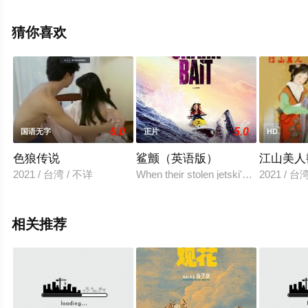
影网，更多相关信息可移步至豆瓣电影、电视猫或剧情网
等平台了解。
猜你喜欢
6.0
5.0
国语无字
正片
HD
色狼传说
鲨颤（英语版）
江山美人
2021 / 台湾 / 不详
When their stolen jetski's break down 
2021 /
相关推荐