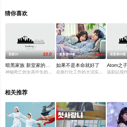
免费观看高清无删减完整版电视剧全集就来星辰电影网，
更多相关信息可移步至豆瓣电视剧、电视猫或剧情网等平
猜你喜欢
台了解。
10.0
10.0
更新10
更新第08集
更新第09集
暗黑家族 新堂家的复仇
如果不是本命就好了
Atom之
神秘死亡的女高中生的家人，为了追查心爱女儿死亡的真相，有
在旅行社工作的大沼实歩乃，刚与交
该剧以现
相关推荐