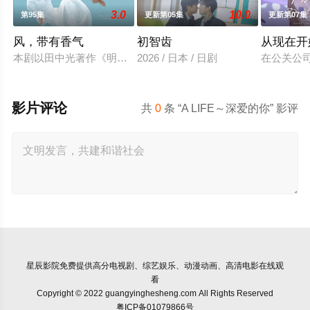
3.0
10.0
第95集
更新第05集
更新第07集
风，带有香气
初智齿
从现在开
本剧以田中光著作《明治的南丁格尔 大关和物语》为原案，取
2026 / 日本 / 日剧
在公关公
影片评论
共
0
条 “A LIFE～深爱的你” 影评
星辰影院
免费提供高分电视剧、综艺娱乐、动漫动画、高清电影在线观
看
Copyright © 2022 guangyinghesheng.com All Rights Reserved
粤ICP备01079866号