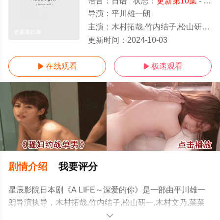
语言：
日语
状态：
更新第10集
- 免费在线观看
导演：
平川雄一朗
主演：
木村拓哉,竹内结子,松山研一,木村文乃,菜菜绪,浅野忠信,及川光博
更新第10集
更新时间：
2024-10-03
在线观看
极速观看


剧情介绍
我要评分
星辰影院日本剧《A LIFE～深爱的你》是一部由平川雄一
朗导演执导，木村拓哉,竹内结子,松山研一,木村文乃,菜菜
绪,浅野忠信,及川光博等演员精彩演绎的日本电视剧，手机
